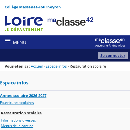
Panneau de gestion des cookies
Collège Massenet-Fourneyron
Menu de la rubrique
Contenu
MENU
Se connecter
Vous êtes ici :
Accueil
›
Espace infos
›
Restauration scolaire
Espace infos
Année scolaire 2026-2027
Fournitures scolaires
Restauration scolaire
Informations diverses
Menus de la cantine