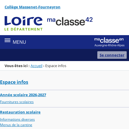
Panneau de gestion des cookies
Collège Massenet-Fourneyron
Menu de la rubrique
Contenu
MENU
Se connecter
Vous êtes ici :
Accueil
›
Espace infos
Espace infos
Année scolaire 2026-2027
Fournitures scolaires
Restauration scolaire
Informations diverses
Menus de la cantine