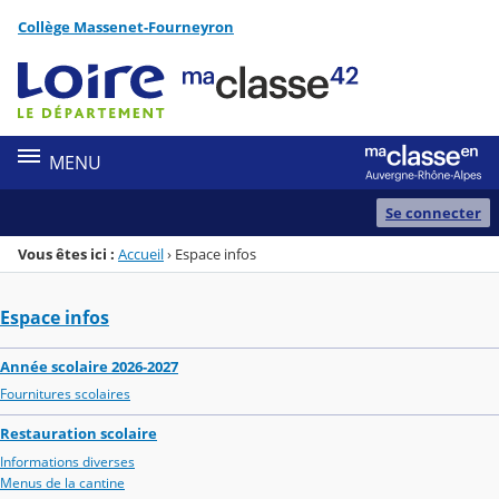
Panneau de gestion des cookies
Collège Massenet-Fourneyron
Menu de la rubrique
Contenu
MENU
Se connecter
Vous êtes ici :
Accueil
›
Espace infos
Espace infos
Année scolaire 2026-2027
Fournitures scolaires
Restauration scolaire
Informations diverses
Menus de la cantine